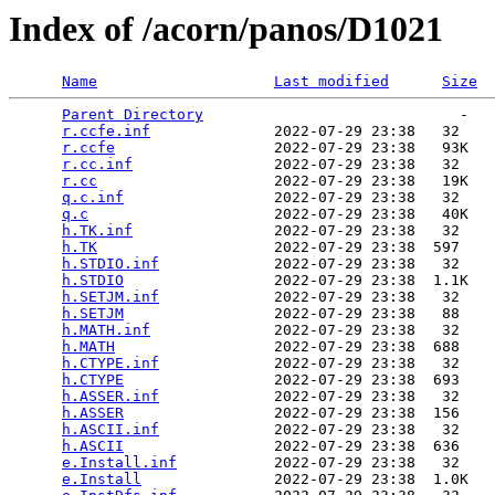
Index of /acorn/panos/D1021
Name
Last modified
Size
Parent Directory
                             -   

r.ccfe.inf
              2022-07-29 23:38   32   

r.ccfe
                  2022-07-29 23:38   93K  

r.cc.inf
                2022-07-29 23:38   32   

r.cc
                    2022-07-29 23:38   19K  

q.c.inf
                 2022-07-29 23:38   32   

q.c
                     2022-07-29 23:38   40K  

h.TK.inf
                2022-07-29 23:38   32   

h.TK
                    2022-07-29 23:38  597   

h.STDIO.inf
             2022-07-29 23:38   32   

h.STDIO
                 2022-07-29 23:38  1.1K  

h.SETJM.inf
             2022-07-29 23:38   32   

h.SETJM
                 2022-07-29 23:38   88   

h.MATH.inf
              2022-07-29 23:38   32   

h.MATH
                  2022-07-29 23:38  688   

h.CTYPE.inf
             2022-07-29 23:38   32   

h.CTYPE
                 2022-07-29 23:38  693   

h.ASSER.inf
             2022-07-29 23:38   32   

h.ASSER
                 2022-07-29 23:38  156   

h.ASCII.inf
             2022-07-29 23:38   32   

h.ASCII
                 2022-07-29 23:38  636   

e.Install.inf
           2022-07-29 23:38   32   

e.Install
               2022-07-29 23:38  1.0K  
