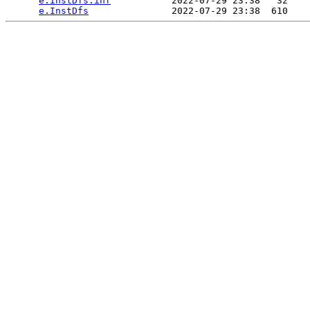
e.InstDfs.inf
           2022-07-29 23:38   32   

e.InstDfs