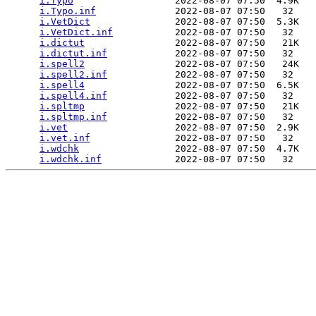
i.Typo
                  2022-08-07 07:50  4.9K  

i.Typo.inf
              2022-08-07 07:50   32   

i.VetDict
               2022-08-07 07:50  5.3K  

i.VetDict.inf
           2022-08-07 07:50   32   

i.dictut
                2022-08-07 07:50   21K  

i.dictut.inf
            2022-08-07 07:50   32   

i.spell2
                2022-08-07 07:50   24K  

i.spell2.inf
            2022-08-07 07:50   32   

i.spell4
                2022-08-07 07:50  6.5K  

i.spell4.inf
            2022-08-07 07:50   32   

i.spltmp
                2022-08-07 07:50   21K  

i.spltmp.inf
            2022-08-07 07:50   32   

i.vet
                   2022-08-07 07:50  2.9K  

i.vet.inf
               2022-08-07 07:50   32   

i.wdchk
                 2022-08-07 07:50  4.7K  

i.wdchk.inf