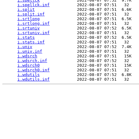
i.spellck
               2022-08-07 07:52  9.7K  

i.spellck.inf
           2022-08-07 07:51   32   

i.split
                 2022-08-07 07:51  6.6K  

i.split.inf
             2022-08-07 07:51   32   

i.srtlong
               2022-08-07 07:51  6.5K  

i.srtlong.inf
           2022-08-07 07:51   32   

i.srtuniv
               2022-08-07 07:52  6.5K  

i.srtuniv.inf
           2022-08-07 07:51   32   

i.stats
                 2022-08-07 07:52  6.5K  

i.stats.inf
             2022-08-07 07:51   32   

i.univ
                  2022-08-07 07:52  7.4K  

i.univ.inf
              2022-08-07 07:51   32   

i.wdsrch
                2022-08-07 07:51   15K  

i.wdsrch.inf
            2022-08-07 07:52   32   

i.wdsrch0
               2022-08-07 07:51   15K  

i.wdsrch0.inf
           2022-08-07 07:51   32   

i.wdutils
               2022-08-07 07:52  6.8K  

i.wdutils.inf